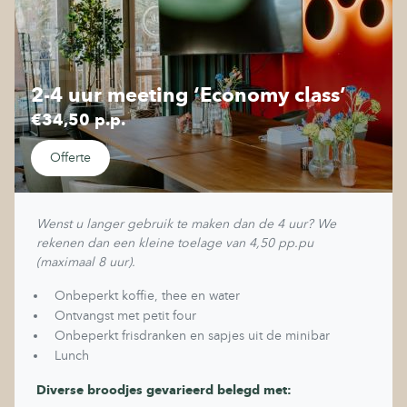
2-4 uur meeting ‘Economy class’
€34,50 p.p.
Offerte
Wenst u langer gebruik te maken dan de 4 uur? We
rekenen dan een kleine toelage van 4,50 pp.pu
(maximaal 8 uur).
Onbeperkt koffie, thee en water
Ontvangst met petit four
Onbeperkt frisdranken en sapjes uit de minibar
Lunch
Diverse broodjes gevarieerd belegd met: