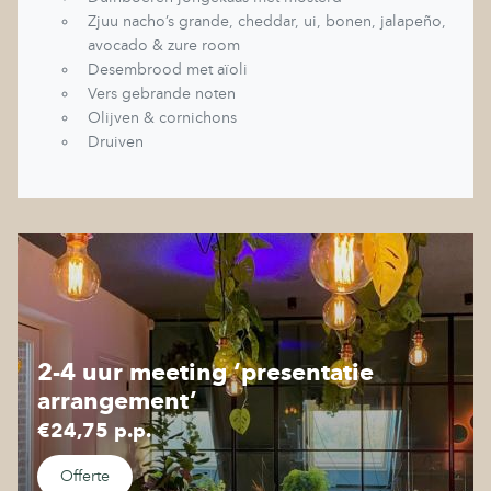
Zjuu nacho’s grande, cheddar, ui, bonen, jalapeño,
avocado & zure room
Desembrood met aïoli
Vers gebrande noten
Olijven & cornichons
Druiven
2-4 uur meeting ‘presentatie
arrangement’
€24,75 p.p.
Offerte