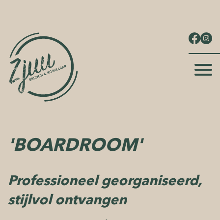
'BOARDROOM'
Menu kaarten
'Boardroom'
Professioneel georganiseerd,
Arrangementen
stijlvol ontvangen
Over ons