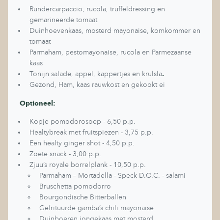
Rundercarpaccio, rucola, truffeldressing en
gemarineerde tomaat
Duinhoevenkaas, mosterd mayonaise, komkommer en
tomaat
Parmaham, pestomayonaise, rucola en Parmezaanse
kaas
Tonijn salade, appel, kappertjes en krulsla
.
Gezond, Ham, kaas rauwkost en gekookt ei
Optioneel:
Kopje pomodorosoep - 6,50 p.p.
Healtybreak met fruitspiezen - 3,75 p.p.
Een healty ginger shot - 4,50 p.p.
Zoete snack - 3,00 p.p.
Zjuu’s royale borrelplank - 10,50 p.p.
Parmaham – Mortadella - Speck D.O.C. - salami
Bruschetta pomodorro
Bourgondische Bitterballen
Gefrituurde gamba’s chili mayonaise
Duinboeren jongekaas met mosterd