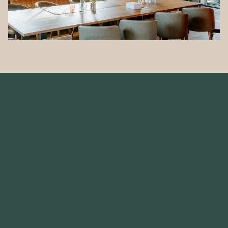
Onze ruimtes &
mogelijkheden
Wij beschikken over alle faciliteiten voor vergaderingen,
presentaties & conferenties. met mogelijkheden tot
lunch, borrel & diner.
wij bieden vanaf 4 personen diverse zakelijke
arrangementen die afgehuurd en speciaal voor u