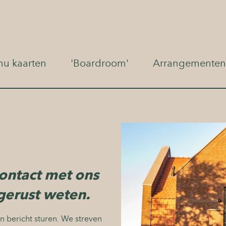
u kaarten
'Boardroom'
Arrangementen
Borrel
Dranken
arrangementen
Menu kaarten
Diner
'Boardroom'
contact met ons
BBQ Smoke & Gri
gerust weten.
Arrangementen
Brunch & High T
Over ons
en bericht sturen. We streven