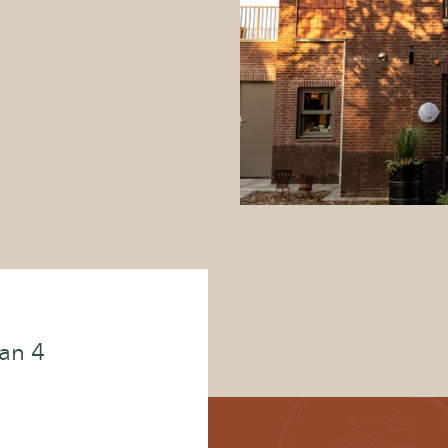
High wine, beer,
cocktail
Contact
Babyshower
an 4