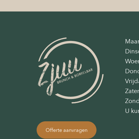
Maa
Dins
Woe
Don
Vrij
Zate
Zon
U ku
Offerte aanvragen