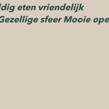
dig eten vriendelijk
 Mooie en gezellige
Gezellige sfeer Mooie op
feer en vriendelijk
l een heerlijk avondje