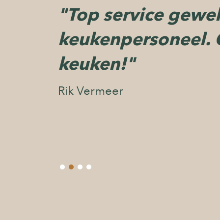
"Top service gewel
"Heerlijk gegeten!
keukenpersoneel. 
aankleding, fijne s
keuken!"
personeel! Al met a
uit(eten)."
Rik Vermeer
Daphne Komans