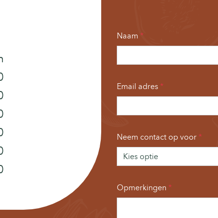
Naam
n
0
Email adres
0
0
0
Neem contact op voor
0
0
Opmerkingen